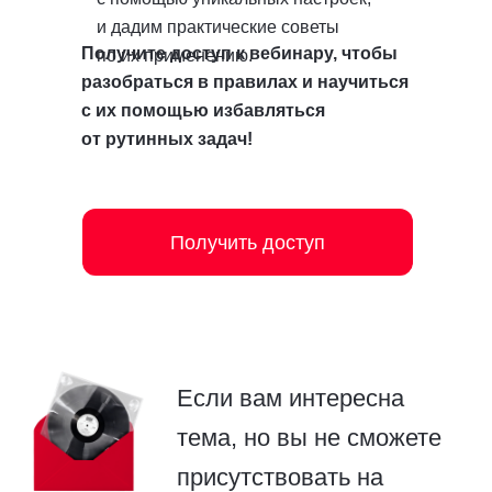
и дадим практические советы
Получите доступ к вебинару, чтобы
по их применению.
разобраться в правилах и научиться
Руководителям
с их помощью избавляться
отделов поддержки
клиентов
от рутинных задач!
и Customer Success
Руководителям
Получить доступ
компаний, которые
развивают отдел
заботы о клиентах
Бизнесам, которые
хотят строить долгие
отношения
с клиентами