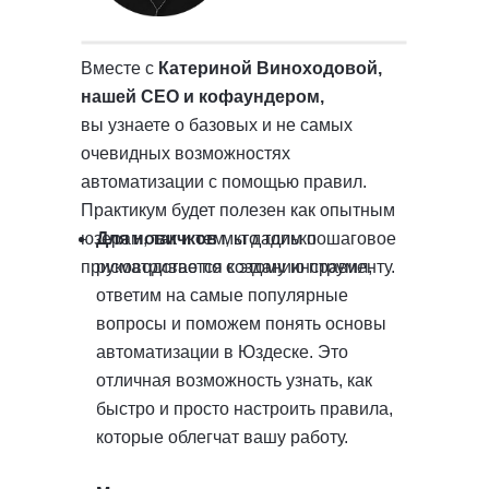
Вместе с
Катериной Виноходовой,
нашей СЕО и кофаундером,
вы узнаете о базовых и не самых
очевидных возможностях
автоматизации с помощью правил.
Практикум будет полезен как опытным
юзерам, так и тем, кто только
Для новичков
мы дадим пошаговое
присматривается к этому инструменту.
руководство по созданию правил,
ответим на самые популярные
вопросы и поможем понять основы
автоматизации в Юздеске. Это
отличная возможность узнать, как
быстро и просто настроить правила,
которые облегчат вашу работу.