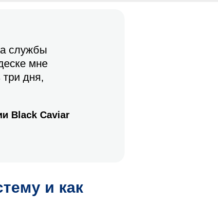
та службы
деске мне
 три дня,
дии
Black Caviar
тему и как