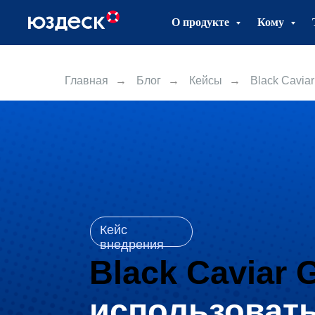
О продукте
Кому
Главная
→
Блог
→
Кейсы
→
Black Cavia
Кейс
внедрения
Black Caviar 
использоват