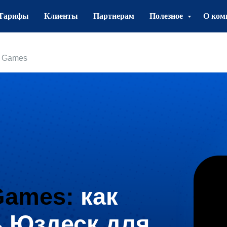
Тарифы
Клиенты
Партнерам
Полезное
О ком
r Games
Games:
как
ь Юздеск для