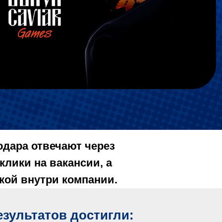
одара отвечают через
лики на вакансии, а
кой внутри компании.
езультатов достигли: