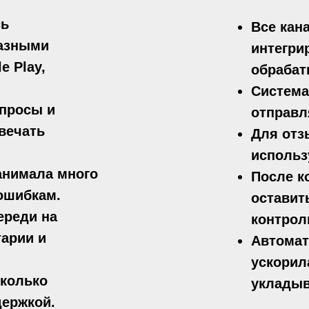
сь
Все кан
разными
интегри
e Play,
обрабат
Система
опросы и
отправл
вечать
Для отз
использ
анимала много
После к
ошибкам.
оставит
ереди на
контрол
тарии и
Автомат
ускорил
сколько
укладыв
ержкой.