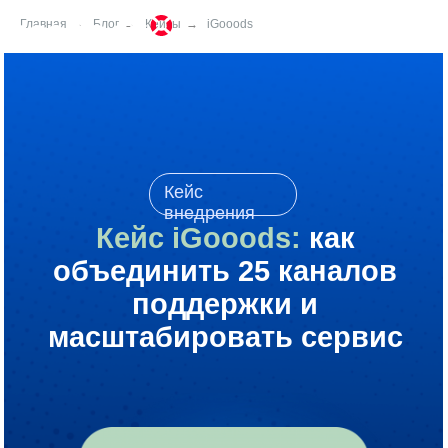
Главная
→
Блог
→
Кейсы
→
iGooods
Кейс
внедрения
Кейс iGooods:
как
объединить 25 каналов
поддержки и
масштабировать сервис