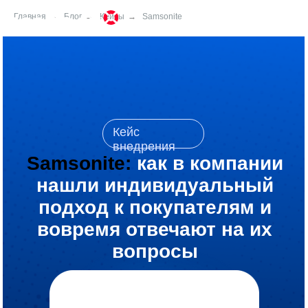
Главная
→
Блог
→
Кейсы
→
Samsonite
Кейс
внедрения
Samsonite:
к
ак в компании
нашли индивидуальный
подход к покупателям и
вовремя отвечают на их
вопросы