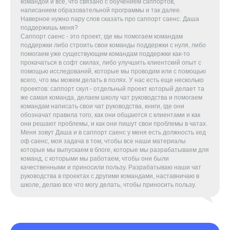
командой и все, что связано с обучением саппортов,
написанием образовательной программы и так далее.
Наверное нужно пару слов сказать про саппорт саенс. Даша
поддержишь меня?
Саппорт саенс - это проект, где мы помогаем командам
поддержки либо строить свои команды поддержки с нуля, либо
помогаем уже существующим командам поддержки как-то
прокачаться в софт скилах, либо улучшить клиентский опыт с
помощью исследований, которые мы проводим или с помощью
всего, что мы можем делать в полях. У нас есть еще несколько
проектов: саппорт скул - отдельный проект который делает та
же самая команда, делаем школу чат руководства и помогаем
командам написать свои чат руководства, книги, где они
обозначат правила того, как они общаются с клиентами и как
они решают проблемы, и как они пишут свои проблемы в чатах.
Меня зовут Даша и в саппорт саенс у меня есть должность хед
оф саенс, моя задача в том, чтобы все наши материалы
которые мы выпускаем в блоге, которые мы разрабатываем для
команд, с которыми мы работаем, чтобы они были
качественными и приносили пользу. Разрабатываю наши чат
руководства в проектах с другими командами, наставничаю в
школе, делаю все что могу делать, чтобы приносить пользу.