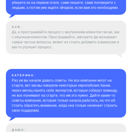
уберите их на первом этапе, сами пишите, сами поговорите с
людьми, а потом уже ищите эйчаров, если вам это необходимо.
АСЯ:
Да, и простраивайте процесс с внутренним клиентов так же, как
с обычным клиентом. Простраивайте, смотрите где возникают
самые частые вопросы, может их стоить добавить в вакансию и
как-то улучшит процесс.
КАТЕРИНА:
Раз уж вы начали давать советы. Не все компании могут на
старте, вот как вы говорили некоторые европейские банки,
через месяц нанять себе экспертов, которые соберут команду,
не все понимают на старте, что им это нужно. Дайте какие-то
советы компании, которая только начала работать, на что ей
стоить обратить внимание, когда она только начинает строить
свою поддержку.
ДАША: