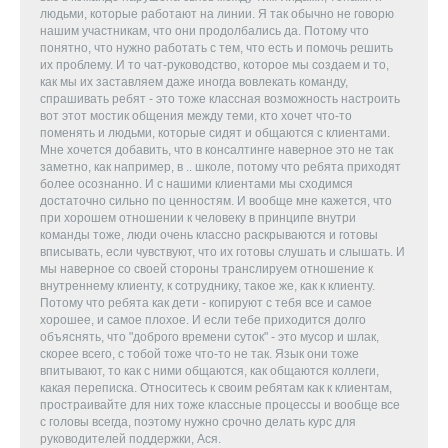
людьми, которые работают на линии. Я так обычно не говорю
нашим участникам, что они продолбались да. Потому что
понятно, что нужно работать с тем, что есть и помочь решить
их проблему. И то чат-руководство, которое мы создаем и то,
как мы их заставляем даже иногда вовлекать команду,
спрашивать ребят - это тоже классная возможность настроить
вот этот мостик общения между теми, кто хочет что-то
поменять и людьми, которые сидят и общаются с клиентами.
Мне хочется добавить, что в консалтинге наверное это не так
заметно, как например, в .. школе, потому что ребята приходят
более осознанно. И с нашими клиентами мы сходимся
достаточно сильно по ценностям. И вообще мне кажется, что
при хорошем отношении к человеку в принципе внутри
команды тоже, люди очень классно раскрываются и готовы
вписывать, если чувствуют, что их готовы слушать и слышать. И
мы наверное со своей стороны транслируем отношение к
внутреннему клиенту, к сотруднику, такое же, как к клиенту.
Потому что ребята как дети - копируют с тебя все и самое
хорошее, и самое плохое. И если тебе приходится долго
объяснять, что "доброго времени суток" - это мусор и шлак,
скорее всего, с тобой тоже что-то не так. Язык они тоже
впитывают, то как с ними общаются, как общаются коллеги,
какая переписка. Относитесь к своим ребятам как к клиентам,
простраивайте для них тоже классные процессы и вообще все
с головы всегда, поэтому нужно срочно делать курс для
руководителей поддержки, Ася.