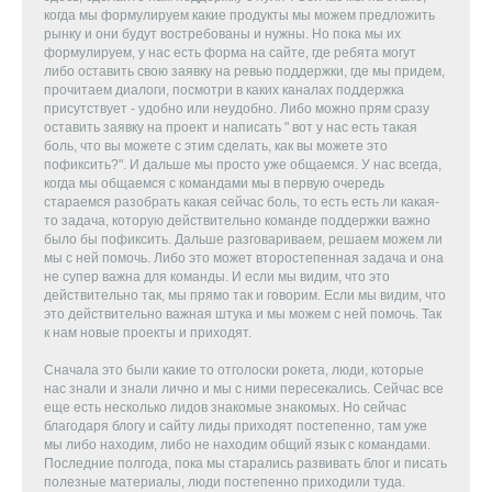
когда мы формулируем какие продукты мы можем предложить
рынку и они будут востребованы и нужны. Но пока мы их
формулируем, у нас есть форма на сайте, где ребята могут
либо оставить свою заявку на ревью поддержки, где мы придем,
прочитаем диалоги, посмотри в каких каналах поддержка
присутствует - удобно или неудобно. Либо можно прям сразу
оставить заявку на проект и написать " вот у нас есть такая
боль, что вы можете с этим сделать, как вы можете это
пофиксить?". И дальше мы просто уже общаемся. У нас всегда,
когда мы общаемся с командами мы в первую очередь
стараемся разобрать какая сейчас боль, то есть есть ли какая-
то задача, которую действительно команде поддержки важно
было бы пофиксить. Дальше разговариваем, решаем можем ли
мы с ней помочь. Либо это может второстепенная задача и она
не супер важна для команды. И если мы видим, что это
действительно так, мы прямо так и говорим. Если мы видим, что
это действительно важная штука и мы можем с ней помочь. Так
к нам новые проекты и приходят.
Сначала это были какие то отголоски рокета, люди, которые
нас знали и знали лично и мы с ними пересекались. Сейчас все
еще есть несколько лидов знакомые знакомых. Но сейчас
благодаря блогу и сайту лиды приходят постепенно, там уже
мы либо находим, либо не находим общий язык с командами.
Последние полгода, пока мы старались развивать блог и писать
полезные материалы, люди постепенно приходили туда.