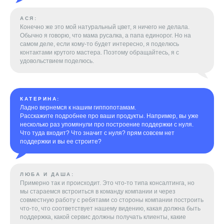
АСЯ:
Конечно же это мой натуральный цвет, я ничего не делала.
Обычно я говорю, что мама русалка, а папа единорог. Но на
самом деле, если кому-то будет интересно, я поделюсь
контактами крутого мастера. Поэтому обращайтесь, я с
удовольствием поделюсь.
КАТЕРИНА:
Ладно вернемся к нашим гиппопотамам.
Расскажите подробнее про ваши продукты. Например, вы уже
несколько раз упомянули про построение поддержки с нуля.
Что туда входит? Что значит с нуля? прям совсем нет
поддержки и вы ее строите?
ЛЮБА И ДАША:
Примерно так и происходит. Это что-то типа консалтинга, но
мы стараемся встроиться в команду компании и через
совместную работу с ребятами со стороны компании построить
что-то, что соответствует нашему видению, какая должна быть
поддержка, какой сервис должны получать клиенты, какие