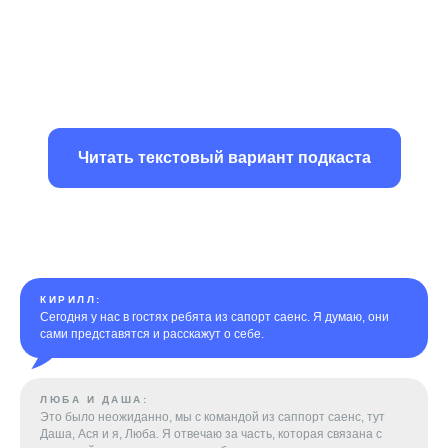
Читать текстовый вариант подкаста
КИРИЛЛ:
Сегодня у нас в гостях ребята из сапорт саенс. Я думаю, они
сами представятся и расскажут о себе.
ЛЮБА И ДАША:
Это было неожиданно, мы с командой из саппорт саенс, тут
Даша, Ася и я, Люба. Я отвечаю за часть, которая связана с