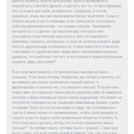
просто проекты просто консалтинг, просто возможность
поработать с Ингой и Дашей, и сделать что-то, от чего мурашки,
что-то новое для себя, интересное, страшное, а потом,
наверное, когда мы уже заканчивали проект в октябре, я как-то
плавно вошла в часть команды, и на самом деле осознавать
себя предпринимателем - это громко сказано. Человеком,
который что-то делает на перспективу у которого нет
соц.пакета и постоянной зарплаты и чего-то подобного -
немножко страшно, интересно, и пока не хочется уходить ради
чего-то другого ради стабильности. И мне кажется в этом есть
тоже какое-то удовольствие, когда много экспериментируешь,
думаешь, что работает что нет, и постоянно в таком небольшом
напряге. Даш, как у тебя?
Я за себя могу сказать, что мне вообще никогда не было
страшно. Я не знаю почему. Наверное, как только я поняла, что
мы можем, как только закончился первый проект, я
вдохновилась и поняла что, это реально классно. Я прям горю
этим и мне это приносит много много удовольствия. И наверное
поэтому у меня никогда не было такого ощущения, что может не
получится. Наверно из-за синдрома самозванца бывает такое,
что может быть это не особо кому-то надо. Но это буквально
там на 5 минут какие-то размышления, чтобы себя держать в
тонусе, и как-то задать себе правильные вопросы и понять "а
что я ещё могу сделать, чтобы это в итоге приносило много
пользы?". Но прямо такого, что мне было страшно... Один раз
было такое, что я не спала ночью и думала "так, так, так а как