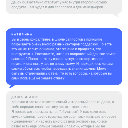
Да, он обязательно стартует у нас внутри второго большо
продукта. Там будет и для саппортов и для менеджеров.
КАТЕРИНА:
Вы в своем консалтинге, в школе саппортов в принципе
покрываете очень много разных секторов поддержки. То есть
это же не только общение, это же еще и процессы, это
инструменты. Расскажите, какое из направлений для вас самое
сложное? Понятно, что у вас есть внутри экспертиза, но
неужели она есть у вас по всему-всему. И приходилось ли вам
самим обучаться, чтобы передавать знания другим. Может
быть вы сталкивались с тем, что есть вопросы, на которые вы
сами пока еще не знаете ответ?
ДАША И АСЯ:
Конечно и это мне кажется самый интересный проект. Даша, я
тебе передам слово, потому что это твое поле.
Я просто хотела сказать про "обучаться". У нас даже есть
внутри саппорт саенс команда, которая так и называется ресеч
и девеломент. У нас есть много разной экспертизы, но все
равно есть еще больше знаний и практик, которые мы не