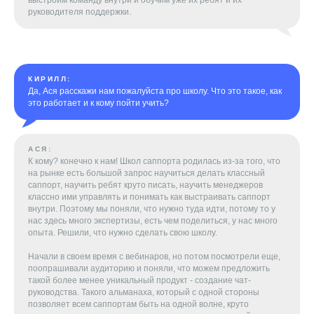
руководителя поддержки.
КИРИЛЛ:
Да, Ася расскажи нам пожалуйста про школу. Что это такое, как
это работает и к кому пойти учить?
АСЯ:
К кому? конечно к нам! Школ саппорта родилась из-за того, что
на рынке есть большой запрос научиться делать классный
саппорт, научить ребят круто писать, научить менеджеров
классно ими управлять и понимать как выстраивать саппорт
внутри. Поэтому мы поняли, что нужно туда идти, потому то у
нас здесь много экспертизы, есть чем поделиться, у нас много
опыта. Решили, что нужно сделать свою школу.
Начали в своем время с вебинаров, но потом посмотрели еще,
поопрашивали аудиторию и поняли, что можем предложить
такой более менее уникальный продукт - создание чат-
руководства. Такого альманаха, который с одной стороны
позволяет всем саппортам быть на одной волне, круто