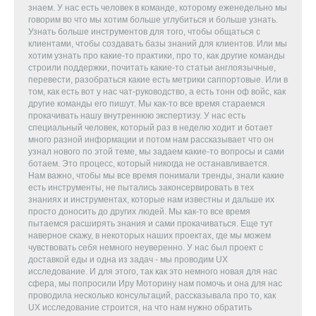
знаем. У нас есть человек в команде, которому еженедельно мы
говорим во что мы хотим больше углубиться и больше узнать.
Узнать больше инструментов для того, чтобы общаться с
клиентами, чтобы создавать базы знаний для клиентов. Или мы
хотим узнать про какие-то практики, про то, как другие команды
строили поддержки, почитать какие-то статьи англоязычные,
перевести, разобраться какие есть метрики саппортовые. Или в
том, как есть вот у нас чат-руководство, а есть тонн оф войс, как
другие команды его пишут. Мы как-то все время стараемся
прокачивать нашу внутреннюю экспертизу. У нас есть
специальный человек, который раз в неделю ходит и ботает
много разной информации и потом нам рассказывает что он
узнал нового по этой теме, мы задаем какие-то вопросы и сами
ботаем. Это процесс, который никогда не останавливается.
Нам важно, чтобы мы все время понимали тренды, знали какие
есть инструменты, не пытались законсервировать в тех
знаниях и инструментах, которые нам известны и дальше их
просто доносить до других людей. Мы как-то все время
пытаемся расширять знания и сами прокачиваться. Еще тут
наверное скажу, в некоторых наших проектах, где мы можем
чувствовать себя немного неуверенно. У нас был проект с
доставкой еды и одна из задач - мы проводим UX
исследование. И для этого, так как это немного новая для нас
сфера, мы попросили Иру Моторину нам помочь и она для нас
проводила несколько консультаций, рассказывала про то, как
UX исследование строится, на что нам нужно обратить