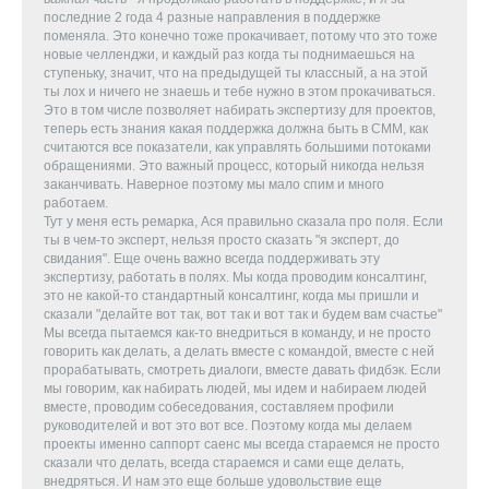
последние 2 года 4 разные направления в поддержке
поменяла. Это конечно тоже прокачивает, потому что это тоже
новые челленджи, и каждый раз когда ты поднимаешься на
ступеньку, значит, что на предыдущей ты классный, а на этой
ты лох и ничего не знаешь и тебе нужно в этом прокачиваться.
Это в том числе позволяет набирать экспертизу для проектов,
теперь есть знания какая поддержка должна быть в СММ, как
считаются все показатели, как управлять большими потоками
обращениями. Это важный процесс, который никогда нельзя
заканчивать. Наверное поэтому мы мало спим и много
работаем.
Тут у меня есть ремарка, Ася правильно сказала про поля. Если
ты в чем-то эксперт, нельзя просто сказать "я эксперт, до
свидания". Еще очень важно всегда поддерживать эту
экспертизу, работать в полях. Мы когда проводим консалтинг,
это не какой-то стандартный консалтинг, когда мы пришли и
сказали "делайте вот так, вот так и вот так и будем вам счастье"
Мы всегда пытаемся как-то внедриться в команду, и не просто
говорить как делать, а делать вместе с командой, вместе с ней
прорабатывать, смотреть диалоги, вместе давать фидбэк. Если
мы говорим, как набирать людей, мы идем и набираем людей
вместе, проводим собеседования, составляем профили
руководителей и вот это вот все. Поэтому когда мы делаем
проекты именно саппорт саенс мы всегда стараемся не просто
сказали что делать, всегда стараемся и сами еще делать,
внедряться. И нам это еще больше удовольствие еще