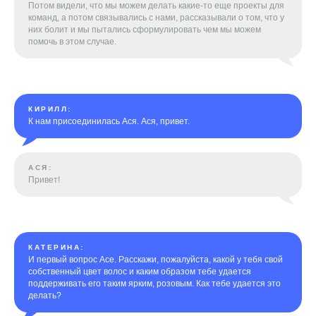
Потом видели, что мы можем делать какие-то еще проекты для
команд, а потом связывались с нами, рассказывали о том, что у
них болит и мы пытались сформулировать чем мы можем
помочь в этом случае.
КИРИЛЛ:
К нам присоединилась Ася. Ася, привет.
АСЯ:
Привет!
КАТЕРИНА:
И первый вопрос Асе. Расскажи, пожалуйста, какой у тебя свой
собственный цвет волос и каким образом тебе удается
поддерживать его таким ярким, розовым. Как тебе удается это
делать?