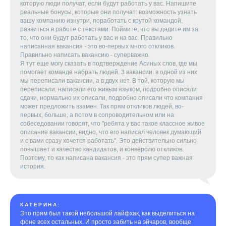
которую люди получат, если будут работать у вас. Напишите
реальные бонусы, которые они получат: возможность узнать
вашу компанию изнутри, поработать с крутой командой,
развиться в работе с текстами. Поймите, что вы дадите им за
то, что они будут работать у вас и на вас. Правильно
написанная вакансия - это во-первых много откликов.
Правильно написать вакансию - суперважно.
Я тут еще могу сказать в подтверждение Асиных слов, где мы
помогает команде набрать людей. 3 вакансии: в одной из них
мы переписали вакансии, а в двух нет. В той, которую мы
переписали: написали его живым языком, подробно описали
сдачи, нормально их описали, подробно описали что компания
может предложить взамен. Так прям откликов людей, во-
первых, больше, а потом в сопроводительном или на
собеседовании говорят, что "ребята у вас такое классное живое
описание вакансии, видно, что его написал человек думающий
и с вами сразу хочется работать". Это действительно сильно
повышает и качество кандидатов, и конверсию откликов.
Поэтому, то как написана вакансия - это прям супер важная
история.
КАТЕРИНА:
Это прям был такой небольшой лайфхак, как выделиться на
фоне всех остальных. И просто забить на эйчаров, вообще