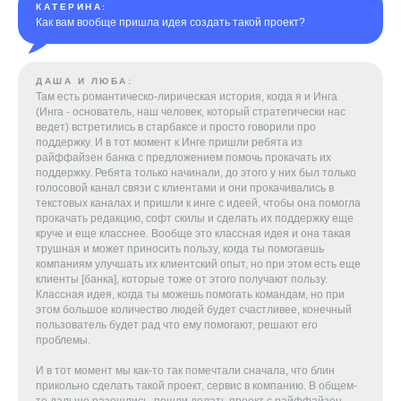
КАТЕРИНА:
Как вам вообще пришла идея создать такой проект?
ДАША И ЛЮБА:
Там есть романтическо-лирическая история, когда я и Инга
(Инга - основатель, наш человек, который стратегически нас
ведет) встретились в старбаксе и просто говорили про
поддержку. И в тот момент к Инге пришли ребята из
райффайзен банка с предложением помочь прокачать их
поддержку. Ребята только начинали, до этого у них был только
голосовой канал связи с клиентами и они прокачивались в
текстовых каналах и пришли к инге с идеей, чтобы она помогла
прокачать редакцию, софт скилы и сделать их поддержку еще
круче и еще класснее. Вообще это классная идея и она такая
трушная и может приносить пользу, когда ты помогаешь
компаниям улучшать их клиентский опыт, но при этом есть еще
клиенты [банка], которые тоже от этого получают пользу.
Классная идея, когда ты можешь помогать командам, но при
этом большое количество людей будет счастливее, конечный
пользователь будет рад что ему помогают, решают его
проблемы.
И в тот момент мы как-то так помечтали сначала, что блин
прикольно сделать такой проект, сервис в компанию. В общем-
то дальше разошлись, пошли делать проект с райффайзен