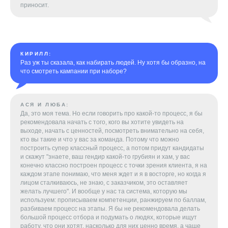
приносит.
КИРИЛЛ:
Раз уж ты сказала, как набирать людей. Ну хотя бы образно, на
что смотреть кампании при наборе?
АСЯ И ЛЮБА:
Да, это моя тема. Но если говорить про какой-то процесс, я бы
рекомендовала начать с того, кого вы хотите увидеть на
выходе, начать с ценностей, посмотреть внимательно на себя,
кто вы такие и что у вас за команда. Потому что можно
построить супер классный процесс, а потом придут кандидаты
и скажут "знаете, ваш гендир какой-то грубиян и хам, у вас
конечно классно построен процесс с точки зрения клиента, я на
каждом этапе понимаю, что меня ждет и я в восторге, но когда я
лицом сталкиваюсь, не знаю, с заказчиком, это оставляет
желать лучшего". И вообще у нас та система, которую мы
используем: прописываем компетенции, ранжируем по баллам,
разбиваем процесс на этапы. Я бы не рекомендовала делать
большой процесс отбора и подумать о людях, которые ищут
работу, что они хотят, насколько для них ценно время, а чаще