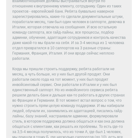
взаимоотношения должны выстраиваться внутри по
отношению к внутреннему клиенту, сотруднику. Один из таких
проектов - европейский банк. Ребята буквально наверное
зарегистрировались, какие-то сделали документальные штуки,
поработали месяц, там был один человек в саппорте, девочка в
Италии, которая отвечала на сообщения. И всю остальную
команду саппорта, все гайд-лайны, все процессы, подбор
админки, обучение, адаптация сотрудников и контроль качества
даже какой-то мы брали на себя. И за 3-4 месяца из 1 человека
отдел превратился в 10 саппортов на 3 разные страны:
Германия, Франция, Италия. И они вроде сейчас неплохо
работали.
Когда мы пришли строить поддержку, ребята работали не
месяц, а чуть больше, но у них был другой продукт. Они
работали около года на тот момент, у них был продукт
инвойсинговый сервис. Они работали в Италии и у них был
единственный саппорт. Но из инвойсингого сервиса ребята
решили делать банк и дальше как-то работать в других странах
во Франции и Германии. В тот момент встал вопрос о том, что
нужно строить прям целую команду поддержки. И мы набирали
людей, обучали их, занимались их адаптацией, писались гайд-
лайны, базу знаний, настраивали админки, формулировали
стиль, в котором поддержка должна общаться и как она должна
общаться с клиентами, как решать их проблемы. То есть где-то
за 3,5-4 месяца получилось, что из точки А, где был 1 человек,
мы пришли в точку Б, где несколько саппортов (до 10), есть все