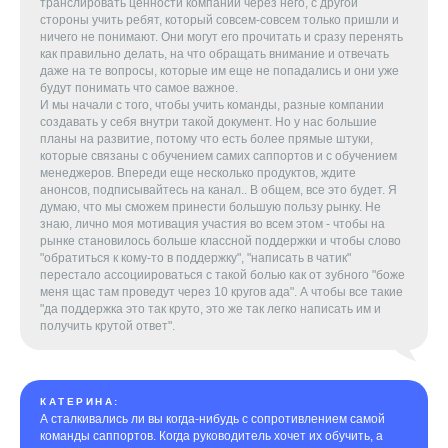
транслировать ценности компании через него, с другой
стороны учить ребят, который совсем-совсем только пришли и
ничего не понимают. Они могут его прочитать и сразу перенять
как правильно делать, на что обращать внимание и отвечать
даже на те вопросы, которые им еще не попадались и они уже
будут понимать что самое важное.
И мы начали с того, чтобы учить команды, разные компании
создавать у себя внутри такой документ. Но у нас большие
планы на развитие, потому что есть более прямые штуки,
которые связаны с обучением самих саппортов и с обучением
менеджеров. Впереди еще несколько продуктов, ждите
анонсов, подписывайтесь на канал.. В общем, все это будет. Я
думаю, что мы сможем принести большую пользу рынку. Не
знаю, лично моя мотивация участия во всем этом - чтобы на
рынке становилось больше классной поддержки и чтобы слово
"обратиться к кому-то в поддержку", "написать в чатик"
перестало ассоциироваться с такой болью как от зубного "боже
меня щас там проведут через 10 кругов ада". А чтобы все такие
"да поддержка это так круто, это же так легко написать им и
получить крутой ответ".
КАТЕРИНА:
А сталкивались ли вы когда-нибудь с сопротивлением самой
команды саппортов. Когда руководитель хочет их обучить, а