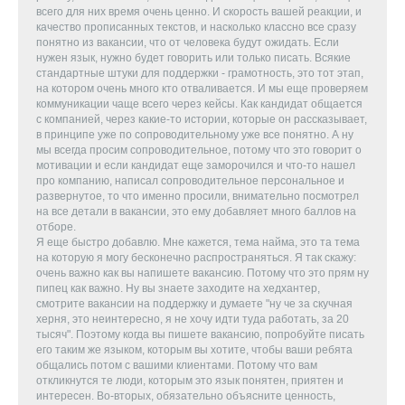
всего для них время очень ценно. И скорость вашей реакции, и
качество прописанных текстов, и насколько классно все сразу
понятно из вакансии, что от человека будут ожидать. Если
нужен язык, нужно будет говорить или только писать. Всякие
стандартные штуки для поддержки - грамотность, это тот этап,
на котором очень много кто отваливается. И мы еще проверяем
коммуникации чаще всего через кейсы. Как кандидат общается
с компанией, через какие-то истории, которые он рассказывает,
в принципе уже по сопроводительному уже все понятно. А ну
мы всегда просим сопроводительное, потому что это говорит о
мотивации и если кандидат еще заморочился и что-то нашел
про компанию, написал сопроводительное персональное и
развернутое, то что именно просили, внимательно посмотрел
на все детали в вакансии, это ему добавляет много баллов на
отборе.
Я еще быстро добавлю. Мне кажется, тема найма, это та тема
на которую я могу бесконечно распространяться. Я так скажу:
очень важно как вы напишете вакансию. Потому что это прям ну
пипец как важно. Ну вы знаете заходите на хедхантер,
смотрите вакансии на поддержку и думаете "ну че за скучная
херня, это неинтересно, я не хочу идти туда работать, за 20
тысяч". Поэтому когда вы пишете вакансию, попробуйте писать
его таким же языком, которым вы хотите, чтобы ваши ребята
общались потом с вашими клиентами. Потому что вам
откликнутся те люди, которым это язык понятен, приятен и
интересен. Во-вторых, обязательно объясните ценность,