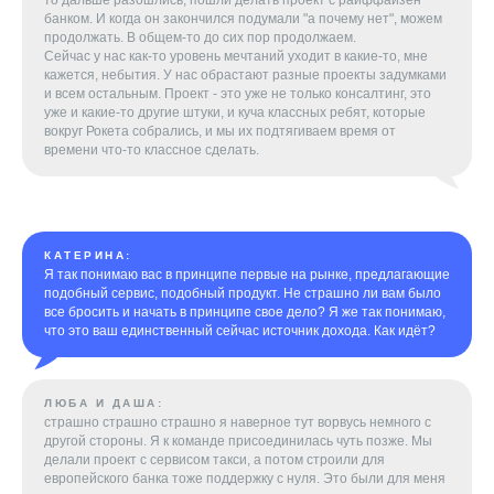
банком. И когда он закончился подумали "а почему нет", можем
продолжать. В общем-то до сих пор продолжаем.
Сейчас у нас как-то уровень мечтаний уходит в какие-то, мне
кажется, небытия. У нас обрастают разные проекты задумками
и всем остальным. Проект - это уже не только консалтинг, это
уже и какие-то другие штуки, и куча классных ребят, которые
вокруг Рокета собрались, и мы их подтягиваем время от
времени что-то классное сделать.
КАТЕРИНА:
Я так понимаю вас в принципе первые на рынке, предлагающие
подобный сервис, подобный продукт. Не страшно ли вам было
все бросить и начать в принципе свое дело? Я же так понимаю,
что это ваш единственный сейчас источник дохода. Как идёт?
ЛЮБА И ДАША:
страшно страшно страшно я наверное тут ворвусь немного с
другой стороны. Я к команде присоединилась чуть позже. Мы
делали проект с сервисом такси, а потом строили для
европейского банка тоже поддержку с нуля. Это были для меня