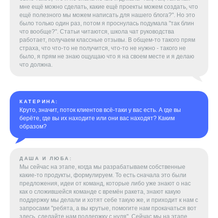
мне ещё можно сделать, какие ещё проекты можем создать, что
ещё полезного мы можем написать для нашего блога?". Но это
было только один раз, потом я проснулась подумала "так блин
что вообще?". Статьи читаются, школа чат руководства
работает, получаем классные отзывы. В общем-то такого прям
страха, что что-то не получится, что-то не нужно - такого не
было, я прям не знаю ощущаю что я на своем месте и я делаю
что должна.
КАТЕРИНА:
Круто, значит, поток клиентов всё-таки у вас есть. А где вы
берёте, где вы их находите или они вас находят? Каким
образом?
ДАША И ЛЮБА:
Мы сейчас на этапе, когда мы разрабатываем собственные
какие-то продукты, формулируем. То есть сначала это были
предложения, идеи от команд, которые либо уже знают о нас
как о сложившейся команде с времён ракета, знают какую
поддержку мы делали и хотят себе такую же, и приходит к нам с
запросами "ребята, а вы крутые, помогите нам прокачаться вот
здесь, сделайте нам поддержку с нуля". Сейчас мы на этапе,