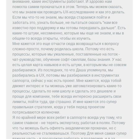
внимание, какие инструменты работают. И здорово нам
помогла самим прокачаться в этом. Теперь мы можем сказать,
что мы знаем как проводить UX-исследование и как это делать.
Если мы что-то не знаем, мы всегда стараемся пойти и
заботать это, узнать больше, не пытаться сказать "нам все
известно про поддержку и мы готовы передавать дальше". Есть
какие-то штуки, несомненно, которые мы еще не знаем, и мы в
общем-то всегда открыты, чтобы их изучить.
Мне кажется это еще отчасти сюда возвращаться к вопросу
сложно-просто, почему родилась школа. Потому что есть
процессы, которые мы ужаленные, поставленные на поток -
чат-руководство, обучение софт-скиллам, базы знания. У нас
есть целая карта навыков и есть штуки, в которым мы не совсем
разбираемся. Из последних, то что Даша упомянула, мы
разбирались в UX, потомы мы разбираемся в инструментах
саппорта, сейчас у нас есть проект. Мне кажется, когда тобой
движет интерес и ты можешь уже автоматизировать какие-то
процессы, сделать по ним школу и сделать это дешевле и
проще для компании, тебе всегда интересно расширить свои
лимиты, пойти туда, где страшно. И мне кажется это супер
правильная стратегия, когда у тебя перед проектом
потрясываются коленочки.
Я по крайней мере всех ребят в саппорте всегда учу тому, что
самое главное - не терять экспертизу, работая в полях. Потому
что ты можешь быть офигеть академически прокачан, но с
реальностью не сталкиваешься. Поэтому Для меня самая супер
важная часть - я продолжаю работать в поддержке, и я за