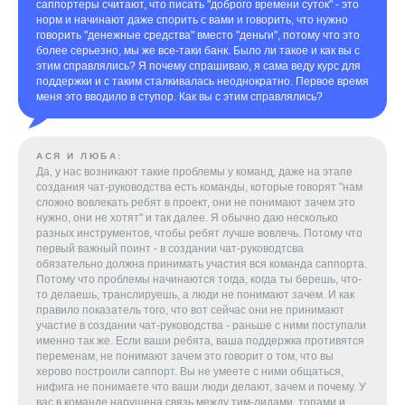
саппортеры считают, что писать "доброго времени суток" - это
норм и начинают даже спорить с вами и говорить, что нужно
говорить "денежные средства" вместо "деньги", потому что это
более серьезно, мы же все-таки банк. Было ли такое и как вы с
этим справлялись? Я почему спрашиваю, я сама веду курс для
поддержки и с таким сталкивалась неоднократно. Первое время
меня это вводило в ступор. Как вы с этим справлялись?
АСЯ И ЛЮБА:
Да, у нас возникают такие проблемы у команд, даже на этапе
создания чат-руководства есть команды, которые говорят "нам
сложно вовлекать ребят в проект, они не понимают зачем это
нужно, они не хотят" и так далее. Я обычно даю несколько
разных инструментов, чтобы ребят лучше вовлечь. Потому что
первый важный поинт - в создании чат-руководтсва
обязательно должна принимать участия вся команда саппорта.
Потому что проблемы начинаются тогда, когда ты берешь, что-
то делаешь, транслируешь, а люди не понимают зачем. И как
правило показатель того, что вот сейчас они не принимают
участие в создании чат-руководства - раньше с ними поступали
именно так же. Если ваши ребята, ваша поддержка противятся
переменам, не понимают зачем это говорит о том, что вы
херово построили саппорт. Вы не умеете с ними общаться,
нифига не понимаете что ваши люди делают, зачем и почему. У
вас в команде нарушена связь между тим-лидами, топами и