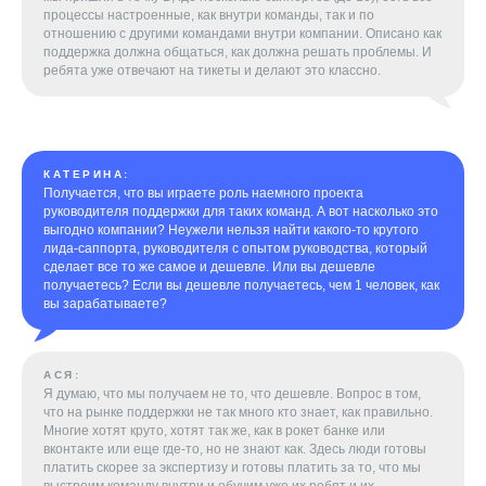
процессы настроенные, как внутри команды, так и по
отношению с другими командами внутри компании. Описано как
поддержка должна общаться, как должна решать проблемы. И
ребята уже отвечают на тикеты и делают это классно.
КАТЕРИНА:
Получается, что вы играете роль наемного проекта
руководителя поддержки для таких команд. А вот насколько это
выгодно компании? Неужели нельзя найти какого-то крутого
лида-саппорта, руководителя с опытом руководства, который
сделает все то же самое и дешевле. Или вы дешевле
получаетесь? Если вы дешевле получаетесь, чем 1 человек, как
вы зарабатываете?
АСЯ:
Я думаю, что мы получаем не то, что дешевле. Вопрос в том,
что на рынке поддержки не так много кто знает, как правильно.
Многие хотят круто, хотят так же, как в рокет банке или
вконтакте или еще где-то, но не знают как. Здесь люди готовы
платить скорее за экспертизу и готовы платить за то, что мы
выстроим команду внутри и обучим уже их ребят и их