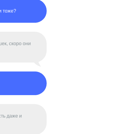
и тоже?
ек, скоро они
сть даже и