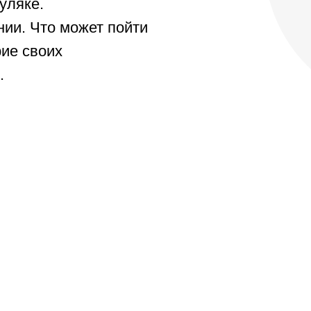
уляке.
нии. Что может пойти
рие своих
.