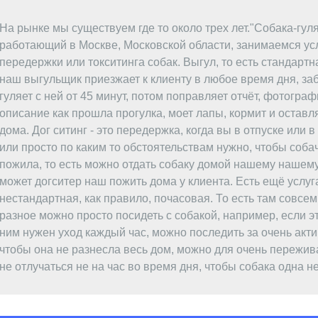
На рынке мы существуем где то около трех лет."Собака-гуля
работающий в Москве, Московской области, занимаемся ус
передержки или токситинга собак. Выгул, то есть стандартна
наш выгульщик приезжает к клиенту в любое время дня, заб
гуляет с ней от 45 минут, потом поправляет отчёт, фотограф
описание как прошла прогулка, моет лапы, кормит и оставл
дома. Дог ситинг - это передержка, когда вы в отпуске или 
или просто по каким то обстоятельствам нужно, чтобы собач
пожила, то есть можно отдать собаку домой нашему нашему 
может догситер наш пожить дома у клиента. Есть ещё услуга
нестандартная, как правило, почасовая. То есть там совсе
разное можно просто посидеть с собакой, например, если э
ним нужен уход каждый час, можно последить за очень акти
чтобы она не разнесла весь дом, можно для очень пережи
не отлучаться не на час во время дня, чтобы собака одна н