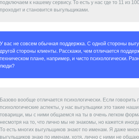
подключаем к нашему сервису. То есть у нас где то 11 из 10
проходит и становится выгульщиками.
У вас не совсем обычная поддержка. С одной стороны выгу
другой стороны клиенты. Расскажи, чем отличается поддерж
техническом плане, например, и чисто психологически. Раз
люди?
Базово вообще отличается психологически. Если говорить 
психологические аспекты, у нас выгульщики это такие наши 
товарищи, мы с ними общаемся на ты в очень легком форма
несмотря на то, что лично мы не знакомы, но кажется иногда
То есть многих выгульщиков знают по именам. Я даже мног
выгульщиков знаю по именам, хотя, лично с ними не общаю