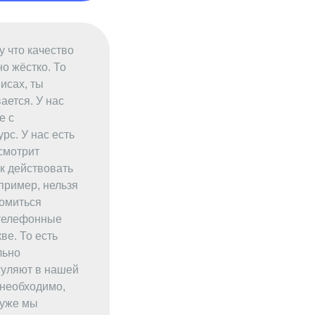
у что качество
о жёстко. То
висах, ты
ается. У нас
е с
рс. У нас есть
смотрит
ак действовать
пример, нельзя
комиться
 телефонные
ве. То есть
льно
гуляют в нашей
 необходимо,
 уже мы