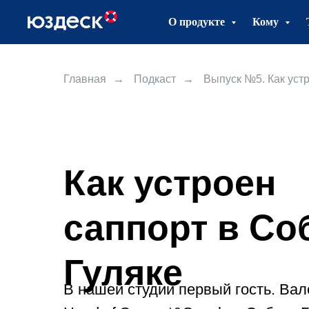
О продукте
Кому
Главная
→
Подкаст
→
Выпуск №5. Как уст
Как устроен
саппорт в Со
Гуляке
В нашей студии первый гость. Ва