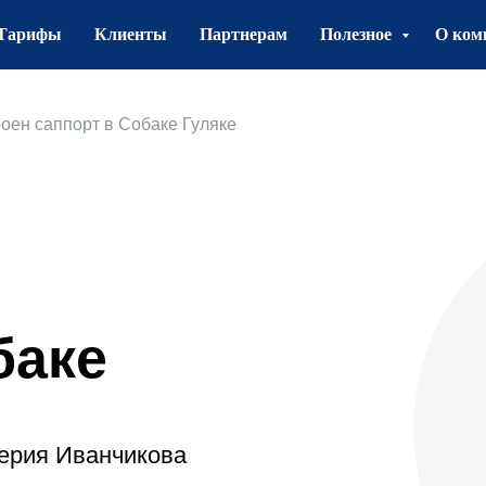
Тарифы
Клиенты
Партнерам
Полезное
О ком
роен саппорт в Собаке Гуляке
баке
лерия Иванчикова