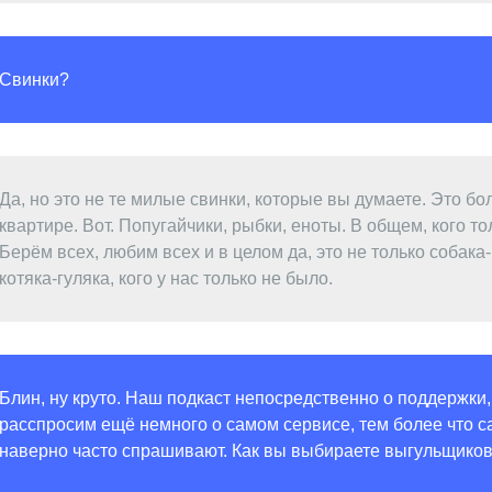
Свинки?
Да, но это не те милые свинки, которые вы думаете. Это бо
квартире. Вот. Попугайчики, рыбки, еноты. В общем, кого то
Берём всех, любим всех и в целом да, это не только собака-
котяка-гуляка, кого у нас только не было.
Блин, ну круто. Наш подкаст непосредственно о поддержки,
расспросим ещё немного о самом сервисе, тем более что 
наверно часто спрашивают. Как вы выбираете выгульщико