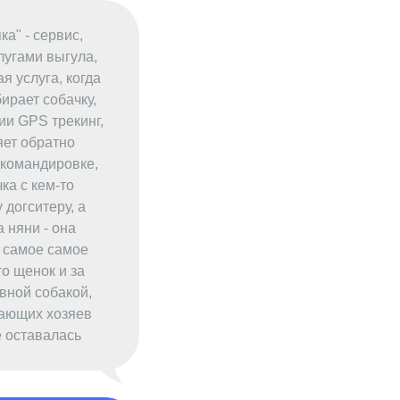
ка" - сервис,
лугами выгула,
я услуга, когда
ирает собачку,
ии GPS трекинг,
яет обратно
в командировке,
ка с кем-то
догситеру, а
 няни - она
м самое самое
то щенок и за
вной собакой,
вающих хозяев
е оставалась