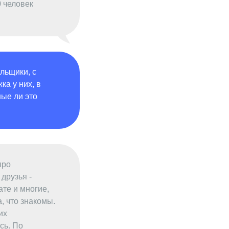
0 человек
льщики, с
ка у них, в
ные ли это
про
друзья -
те и многие,
, что знакомы.
их
сь. По