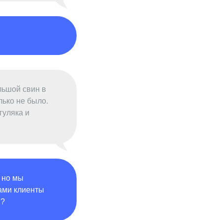
льшой свин в
лько не было.
гуляка и
 но мы
сами клиенты
в?