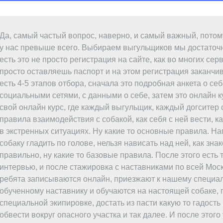
Да, самый частый вопрос, наверно, и самый важный, потом
у нас превыше всего. Выбираем выгульщиков мы достаточн
есть это не просто регистрация на сайте, как во многих сер
просто оставляешь паспорт и на этом регистрация заканчив
есть 4-5 этапов отбора, сначала это подробная анкета о себ
социальными сетями, с данными о себе, затем это онлайн ку
свой онлайн курс, где каждый выгульщик, каждый догситер 
правила взаимодействия с собакой, как себя с ней вести, к
в экстренных ситуациях. Ну какие то основные правила. На
собаку гладить по голове, нельзя нависать над ней, как зна
правильно, ну какие то базовые правила. После этого есть
интервью, и после стажировка с наставниками по всей Моск
ребята записываются онлайн, приезжают к нашему специа
обученному наставнику и обучаются на настоящей собаке, 
специальной экипировке, достать из пасти какую то гадость
обвести вокруг опасного участка и так далее. И после этого