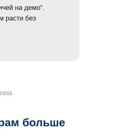
ичей на демо”.
м расти без
cess
орам больше