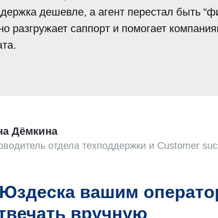
держка дешевле, а агент перестал быть “ф
о разгружает саппорт и помогает компания
та.
на Дёмкина
оводитель отдела техподдержки и Customer suc
 Юздеска вашим операт
отвечать вручную