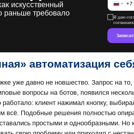
как искусственный
+7
то раньше требовало
Я даю сог
соглашаю
Записат
ная» автоматизация себ
ке уже давно не новшество. Запрос на то,
иповые вопросы на ботов, появился несколь
 работало: клиент нажимал кнопку, выбира
ом всё. Подобные решения полностью опира
ставались простыми и однообразными. Но к
вать свою проблему или приходил с нестан