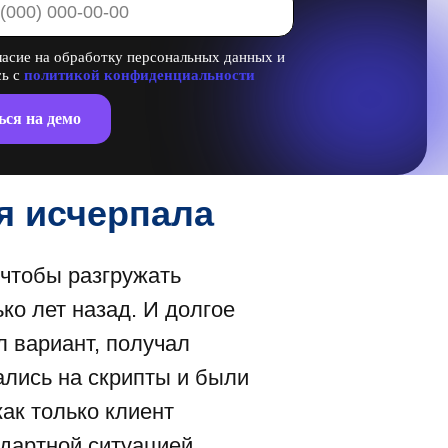
ласие на обработку персональных данных и
сь с
политикой конфиденциальности
ься на демо
я исчерпала
 чтобы разгружать
ко лет назад. И долгое
л вариант, получал
лись на скрипты и были
ак только клиент
дартной ситуацией,