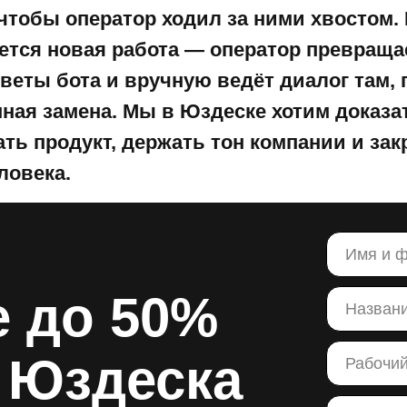
чтобы оператор ходил за ними хвостом. 
тся новая работа — оператор превращае
веты бота и вручную ведёт диалог там,
нная замена. Мы в Юздеске хотим доказат
ать продукт, держать тон компании и з
ловека.
е до 50%
 Юздеска