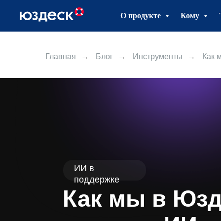
О продукте
Кому
Главная
→
Блог
→
Инструменты
→
Как 
ИИ в
поддержке
Как мы в Юзд