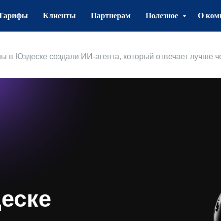
Тарифы
Клиенты
Партнерам
Полезное
О ком
мы в Юздеске создали ИИ-агента, который отвечает лучше ч
еске