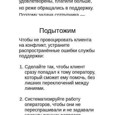
удовлетворены, платили больше,
но реже обращались в поддержку.
Поэтому задача сотрудника —
решить вопрос клиента сразу и
сократить количество повторных
Подытожим
обращений.
Чтобы не провоцировать клиента
на конфликт, устраните
распространённые ошибки службы
поддержки:
Сделайте так, чтобы клиент
сразу попадал к тому оператору,
который сможет ему помочь, без
лишних переключений между
линиями.
Систематизируйте работу
операторов, чтобы они не
переспрашивали и не задавали