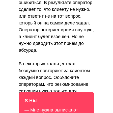
ошибиться. В результате оператор
сделает то, что клиенту не нужно,
или ответит не на тот вопрос,
который он на самом деле задал.
Оператор потеряет время впустую,
а клиент будет взбешён. Но не
нужно доводить этот приём до
абсурда.
В некоторых колл-центрах
бездумно повторяют за клиентом
каждый вопрос. Ообъясните
операторам, что резюмирование
ситуации нужно только для
проверки и только в тех случаях,
❌
НЕТ
когда оператор что-то недопонял
— Мне нужна выписка от
или сомневается в своих выводах.