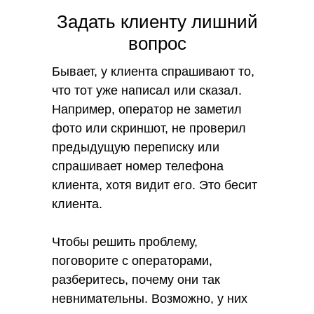
Чтобы такого не случалось, поменяйте
Задать клиенту лишний
правила работы с обращениями.
вопрос
Обяжите оператора первой линии
звонить на вторую, объяснять ситуацию
Бывает, у клиента спрашивают то,
и только после этого переключать
что тот уже написал или сказал.
клиента. Тогда оператор второй линии
Например, оператор не заметил
будет уже в курсе ситуации, и клиенту
фото или скриншот, не проверил
не нужно будет объяснять проблему
предыдущую переписку или
заново.
спрашивает номер телефона
клиента, хотя видит его. Это бесит
клиента.
Чтобы решить проблему,
поговорите с операторами,
разберитесь, почему они так
невнимательны. Возможно, у них