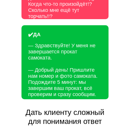
Когда что-то произойдёт!?
Сколько мне ещё тут
торчать!!?
✔️ДА
— Здравствуйте! У меня не
завершается прокат
самоката.
— Добрый день! Пришлите
нам номер и фото самоката.
Подождите 5 минут: мы
завершим ваш прокат, всё
проверим и сразу сообщим.
Дать клиенту сложный
для понимания ответ