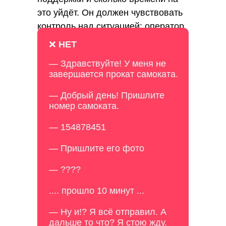
это уйдёт. Он должен чувствовать
контроль над ситуацией: оператор
всё понял и проблему
❌
НЕТ
действительно будут решать, а не
— Здравствуйте! У меня не
положили на полку.
завершается прокат самоката.
— Добрый день! Пришлите
номер самоката.
— 154878451
— Пришлите его фото
— ????
.... прошло 10 минут ...
— Ну и!? Я всё отправил. А
дальше то что? Я стою жду.