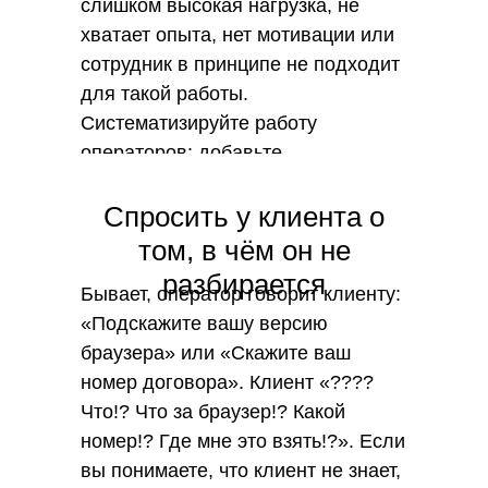
слишком высокая нагрузка, не
хватает опыта, нет мотивации или
сотрудник в принципе не подходит
для такой работы.
Систематизируйте работу
операторов: добавьте
обязательный чек-лист, по
которому сотрудник должен
Спросить у клиента о
пройтись, перед тем как отправить
том, в чём он не
ответ клиенту.
разбирается
Бывает, оператор говорит клиенту:
«Подскажите вашу версию
браузера» или «Скажите ваш
номер договора». Клиент «????
Что!? Что за браузер!? Какой
номер!? Где мне это взять!?». Если
вы понимаете, что клиент не знает,