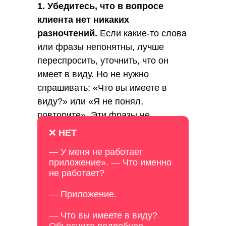
1. Убедитесь, что в вопросе
клиента нет никаких
разночтений.
Если какие-то слова
или фразы непонятны, лучше
переспросить, уточнить, что он
имеет в виду. Но не нужно
спрашивать: «Что вы имеете в
виду?» или «Я не понял,
повторите». Эти фразы не
работают. Кажется, что клиент
❌
НЕТ
сейчас расскажет подробности, а
— У меня не работает
на самом деле он будет повторять
приложение». — Что именно
то же самое и раздражаться.
не работает?
Нужно быть хитрее.
— Приложение.
— Что вы имеете в виду?