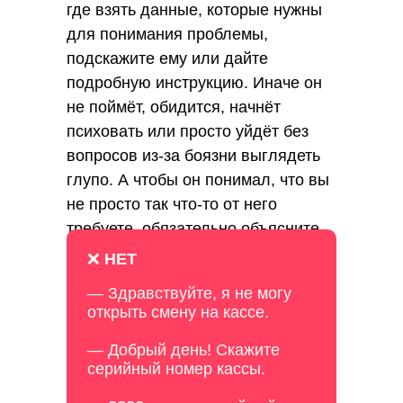
где взять данные, которые нужны
для понимания проблемы,
подскажите ему или дайте
подробную инструкцию. Иначе он
не поймёт, обидится, начнёт
психовать или просто уйдёт без
вопросов из-за боязни выглядеть
глупо. А чтобы он понимал, что вы
не просто так что-то от него
требуете, обязательно объясните
клиенту, для чего эта информация
❌
НЕТ
нужна.
— Здравствуйте, я не могу
открыть смену на кассе.
— Добрый день! Скажите
серийный номер кассы.