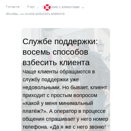
Главная
→
Блог
→
Общение с клиентами
→
Восемь способов взбесить клиента
Службе поддержки:
восемь способов
взбесить клиента
Чаще клиенты обращаются в
службу поддержки уже
недовольными. Но бывает, клиент
приходит с простым вопросом
«Какой у меня минимальный
платёж?». А оператор в процессе
общения спрашивает у него номер
телефона. «Да я же с него звоню!