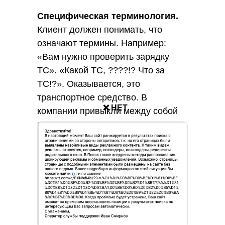
Специфическая терминология.
Клиент должен понимать, что
означают термины. Например:
«Вам нужно проверить зарядку
ТС». «Какой ТС, ????!? Что за
ТС!?». Оказывается, это
транспортное средство. В
❌ НЕТ
компании привыкли между собой
пользоваться этим термином, но
клиенту он непонятен — значит,
нужно заменить его привычным
словом «самокат».