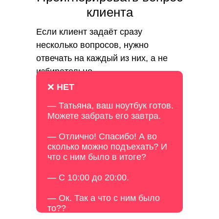
клиента
Если клиент задаёт сразу
несколько вопросов, нужно
отвечать на каждый из них, а не
избирательно.
❌
НЕТ
— Татьяна, ваш ноутбук готов.
Можете забрать его завтра.
— Отлично! Спасибо! А во
сколько можно подъехать? И
что с ним было в итоге?
— С 10:00 до 20:00.
— Ок. Так а что с ним было
то??