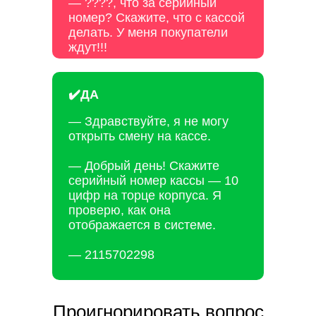
— ????, что за серийный
номер? Скажите, что с кассой
делать. У меня покупатели
ждут!!!
✔️ДА
— Здравствуйте, я не могу
открыть смену на кассе.
— Добрый день! Скажите
серийный номер кассы — 10
цифр на торце корпуса. Я
проверю, как она
отображается в системе.
— 2115702298
Проигнорировать вопрос