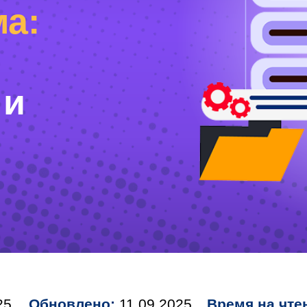
ма:
 и
25
Обновлено:
11.09.2025
Время на чте