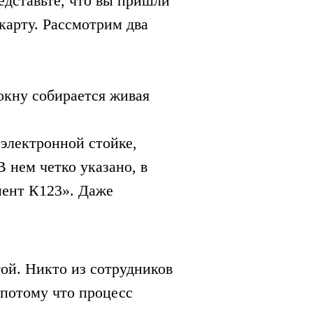
редставьте, что вы пришли
 карту. Рассмотрим два
 окну собирается живая
электронной стойке,
В нем четко указано, в
иент К123». Даже
той. Никто из сотрудников
 потому что процесс